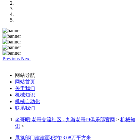
Previous
Next
网站导航
网站首页
关于我们
机械知识
机械自动化
联系我们
老哥吧!老哥交流社区 - 九游老哥J9俱乐部官网
>
机械知
识
>
展览部门建建面积约23.08万平方米