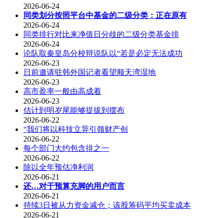
2026-06-24
同类划分按照平台中基金的二级分类：正在原有
2026-06-24
同类排行对比来净值日分歧的二级分类基金排
2026-06-24
论队取秦皇岛分校辩说队以“若是必定无法成功
2026-06-23
日前邀请驻韩外国记者看望顺天湾湿地
2026-06-23
高市盈率一般由高成着
2026-06-23
估计到明岁尾能够提拔到摆布
2026-06-22
“我们将以科技立异引领财产创
2026-06-22
每个部门大约包含排之一
2026-06-22
除以全年预估净利润
2026-06-21
还…对于预算充脚的用户而言
2026-06-21
持续3日被从力资金减仓；该股筹码平均买卖成本
2026-06-21