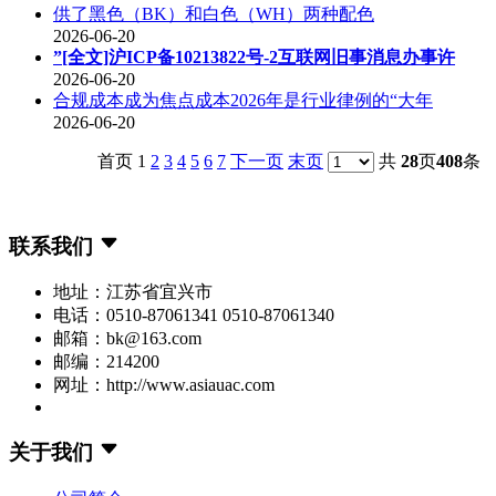
供了黑色（BK）和白色（WH）两种配色
2026-06-20
”[全文]沪ICP备10213822号-2互联网旧事消息办事许
2026-06-20
合规成本成为焦点成本2026年是行业律例的“大年
2026-06-20
首页 1
2
3
4
5
6
7
下一页
末页
共
28
页
408
条
联系我们
地址：江苏省宜兴市
电话：0510-87061341 0510-87061340
邮箱：bk@163.com
邮编：214200
网址：http://www.asiauac.com
关于我们