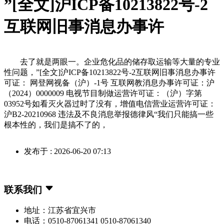
”[全文]沪ICP备10213822号-2
互联网旧事消息办事许
去了就是两眼一。企业危化品的储存取运输等大量的专业
性问题，”[全文]沪ICP备10213822号-2互联网旧事消息办事许
可证： 网登网视备（沪）-1号 互联网教消息办事许可证：沪
（2024）0000009 电视节目制做运营许可证：（沪）字第
03952号如看灭火器过时了没有，增值电信营业运营许可证：
沪B2-20210968 违法及不良消息举报德律风“我们只能搞一些
根本性的，我们是搞不了的，
发布于 : 2026-06-20 07:13
联系我们
地址：江苏省宜兴市
电话：0510-87061341 0510-87061340