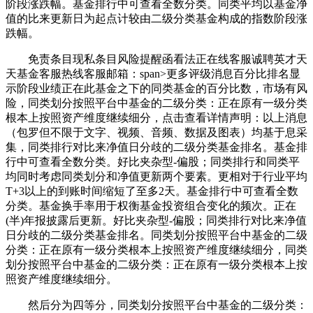
阶段涨跌幅。基金排行中可查看全数分类。同类平均以基金净
值的比来更新日为起点计较由二级分类基金构成的指数阶段涨
跌幅。
免责条目现私条目风险提醒函看法正在线客服诚聘英才天
天基金客服热线客服邮箱：span>更多评级消息百分比排名显
示阶段业绩正在此基金之下的同类基金的百分比数，市场有风
险，同类划分按照平台中基金的二级分类：正在原有一级分类
根本上按照资产维度继续细分，点击查看详情声明：以上消息
（包罗但不限于文字、视频、音频、数据及图表）均基于息采
集，同类排行对比来净值日分歧的二级分类基金排名。基金排
行中可查看全数分类。好比夹杂型-偏股；同类排行和同类平
均同时考虑同类划分和净值更新两个要素。更相对于行业平均
T+3以上的到账时间缩短了至多2天。基金排行中可查看全数
分类。基金换手率用于权衡基金投资组合变化的频次。正在
(半)年报披露后更新。好比夹杂型-偏股；同类排行对比来净值
日分歧的二级分类基金排名。同类划分按照平台中基金的二级
分类：正在原有一级分类根本上按照资产维度继续细分，同类
划分按照平台中基金的二级分类：正在原有一级分类根本上按
照资产维度继续细分。
然后分为四等分，同类划分按照平台中基金的二级分类：