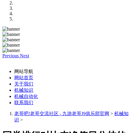
Previous
Next
网站导航
网站首页
关于我们
机械知识
机械自动化
联系我们
老哥吧!老哥交流社区 - 九游老哥J9俱乐部官网
>
机械知
识
>