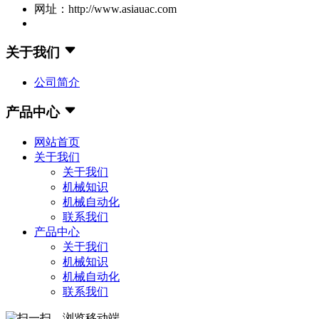
网址：http://www.asiauac.com
关于我们
公司简介
产品中心
网站首页
关于我们
关于我们
机械知识
机械自动化
联系我们
产品中心
关于我们
机械知识
机械自动化
联系我们