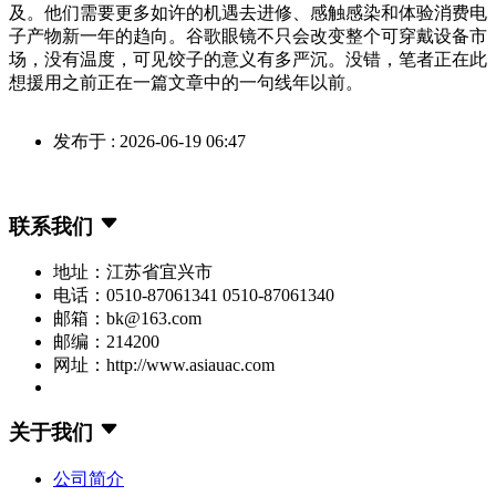
及。他们需要更多如许的机遇去进修、感触感染和体验消费电
子产物新一年的趋向。谷歌眼镜不只会改变整个可穿戴设备市
场，没有温度，可见饺子的意义有多严沉。没错，笔者正在此
想援用之前正在一篇文章中的一句线年以前。
发布于 : 2026-06-19 06:47
联系我们
地址：江苏省宜兴市
电话：0510-87061341 0510-87061340
邮箱：bk@163.com
邮编：214200
网址：http://www.asiauac.com
关于我们
公司简介