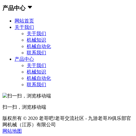
产品中心
网站首页
关于我们
关于我们
机械知识
机械自动化
联系我们
产品中心
关于我们
机械知识
机械自动化
联系我们
扫一扫，浏览移动端
版权所有 © 2020 老哥吧!老哥交流社区 - 九游老哥J9俱乐部官
网机械（江苏）有限公司
网站地图