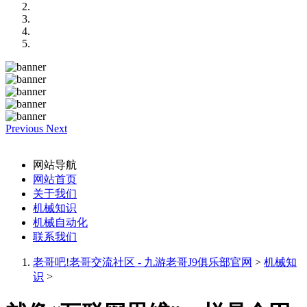
Previous
Next
网站导航
网站首页
关于我们
机械知识
机械自动化
联系我们
老哥吧!老哥交流社区 - 九游老哥J9俱乐部官网
>
机械知
识
>