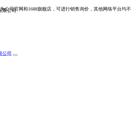
网站为公司官网和1688旗舰店，可进行销售询价，其他网络平台均
限公司