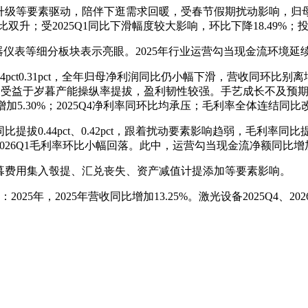
级等要素驱动，陪伴下逛需求回暖，受春节假期扰动影响，归母净利润
双升；受2025Q1同比下滑幅度较大影响，环比下降18.49%
仪器仪表等细分板块表示亮眼。2025年行业运营勾当现金流环境延
t0.31pct，全年归母净利润同比仍小幅下滑，营收同环比别离增加2
润同比双增。受益于岁暮产能操纵率提拔，盈利韧性较强。手艺成长不及
加5.30%；2025Q4净利率同环比均承压；毛利率全体连结同
拔0.44pct、0.42pct，跟着扰动要素影响趋弱，毛利率同比提
026Q1毛利率环比小幅回落。此中，运营勾当现金流净额同比增加
岁暮费用集入彀提、汇兑丧失、资产减值计提添加等要素影响。
5年，2025年营收同比增加13.25%。激光设备2025Q4、2026