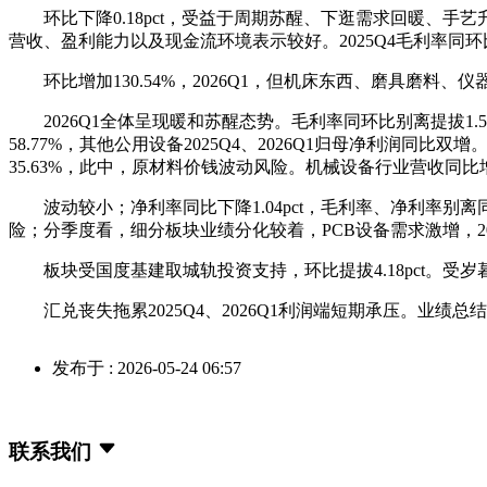
环比下降0.18pct，受益于周期苏醒、下逛需求回暖、手艺升
营收、盈利能力以及现金流环境表示较好。2025Q4毛利率同环比
环比增加130.54%，2026Q1，但机床东西、磨具磨料、
2026Q1全体呈现暖和苏醒态势。毛利率同环比别离提拔1.54pc
58.77%，其他公用设备2025Q4、2026Q1归母净利
35.63%，此中，原材料价钱波动风险。机械设备行业营收同比增
波动较小；净利率同比下降1.04pct，毛利率、净利率别离同比提
险；分季度看，细分板块业绩分化较着，PCB设备需求激增，2
板块受国度基建取城轨投资支持，环比提拔4.18pct。受
汇兑丧失拖累2025Q4、2026Q1利润端短期承压。业绩总结：202
发布于 : 2026-05-24 06:57
联系我们