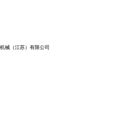
部官网机械（江苏）有限公司