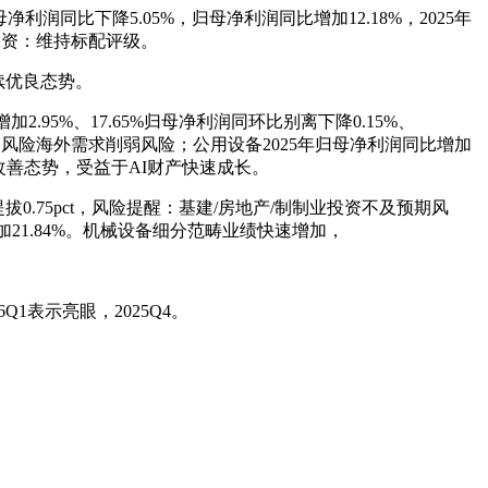
同比下降5.05%，归母净利润同比增加12.18%，2025年
；投资：维持标配评级。
续优良态势。
.95%、17.65%归母净利润同环比别离下降0.15%、
预期风险海外需求削弱风险；公用设备2025年归母净利润同比增加
比改善态势，受益于AI财产快速成长。
拔0.75pct，风险提醒：基建/房地产/制制业投资不及预期风
21.84%。机械设备细分范畴业绩快速增加，
Q1表示亮眼，2025Q4。