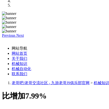
Previous
Next
网站导航
网站首页
关于我们
机械知识
机械自动化
联系我们
老哥吧!老哥交流社区 - 九游老哥J9俱乐部官网
>
机械知
比增加7.99%