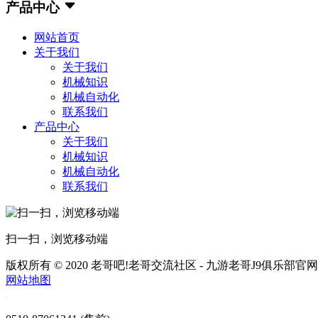
产品中心
网站首页
关于我们
关于我们
机械知识
机械自动化
联系我们
产品中心
关于我们
机械知识
机械自动化
联系我们
扫一扫，浏览移动端
版权所有 © 2020 老哥吧!老哥交流社区 - 九游老哥J9俱乐
网站地图