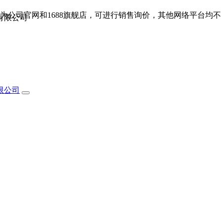
网站为公司官网和1688旗舰店，可进行销售询价，其他网络平台均
限公司