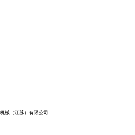
部官网机械（江苏）有限公司