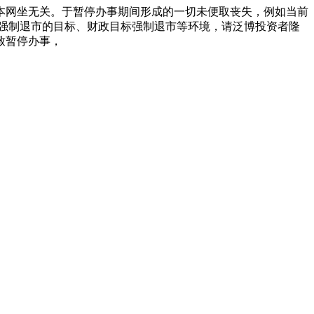
网坐无关。于暂停办事期间形成的一切未便取丧失，例如当前
卖强制退市的目标、财政目标强制退市等环境，请泛博投资者隆
致暂停办事，