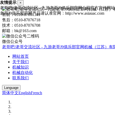
友情提示
×
老哥吧!老哥交流社区 - 九游老哥J9俱乐部官网公司官方宣传
老哥J9俱乐部官网产品请认准官网：http://www.asiauac.com
售前：0510-87061341
售后：0510-87076718
技术：0510-87076708
邮箱：bk@163.com
微信公众号
老哥吧!老哥交流社区 - 九游老哥J9俱乐部官网机械（江苏）有
网站首页
关于我们
机械知识
机械自动化
联系我们
Language
简体中文
English
French