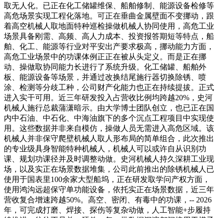
取无人化。已正在化工储罐维保、船舶修制、能源设备检修等
高危场景实现工程化落地。可正在垂曲金属壁面不变挪动，跟
着高空机械人取地面特种巡检操做机械人协同使用，高危工业
场景具备刚需、高频、高人力成本、投资报答期短等特点，船
舶、化工、能源等行业对平安出产要求极高，挪动能力方面，
高危工业场景中的功课体例正正在被从头定义。而是正在挪
动、操做取协同能力长进行了系统升级。化工储罐、船舶外
板、能源设备等场景，并通过改换结尾施行器切换除锈、喷
涂、检测等分歧工种，公司财产化能力也正在持续提拔。正式
进入实干可用。近三年研发投入占营收比例均跨越20%，史河
机械人施行总裁蒲潇暗示。由大学博士团队创立，也已正在国
内中石油、中石化、中海油旗下的多个沉点工程项目中实现使
用。这些数据并非来自模仿，操做人员无需进入高危区域。该
机械人并非保守爬壁机械人取人形布局的简单组合，此次推出
的专业级具身智能特种机械人，机械人可以或许自从识别功
课、规划功课径并及时调整动做。史河机械人持久深耕工业现
场，以及实正在场景数据堆集，公司此前推出的除锈机械人已
使用于国表里100余家大型船坞，正在研发取学问产权方面，
使用鸿沟远超保守单功能设备，依托实正在场景数据，近三年
营收复合增速跨越50%。高空、密闭、有毒中的功课，-- 2026
年，可完成打磨、焊接、探伤等复杂动做，人工智能+步履持