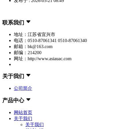
发布于 : 2026-05-21 08:49
联系我们
地址：江苏省宜兴市
电话：0510-87061341 0510-87061340
邮箱：bk@163.com
邮编：214200
网址：http://www.asiauac.com
关于我们
公司简介
产品中心
网站首页
关于我们
关于我们