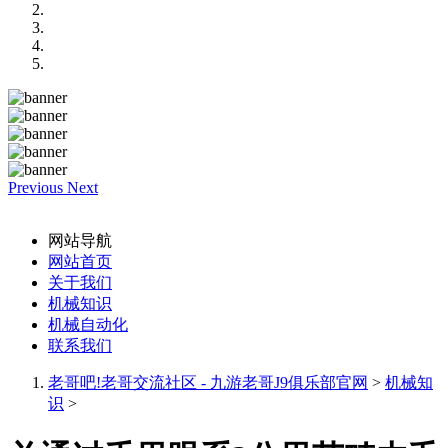
Previous
Next
网站导航
网站首页
关于我们
机械知识
机械自动化
联系我们
老哥吧!老哥交流社区 - 九游老哥J9俱乐部官网
>
机械知
识
>