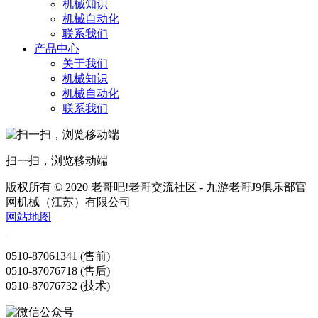
机械知识
机械自动化
联系我们
产品中心
关于我们
机械知识
机械自动化
联系我们
扫一扫，浏览移动端
版权所有 © 2020 老哥吧!老哥交流社区 - 九游老哥J9俱乐部官
网机械（江苏）有限公司
网站地图
0510-87061341 (售前)
0510-87076718 (售后)
0510-87076732 (技术)