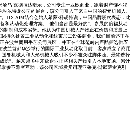
哈乌·兹德拉达暗示，公司专注于亚欧商业，跟着财产链不竭
兰埃尔特龙公司的展台，该公司引入了来自中国的智元机械人、
ITS-AIM结合创始人希蒙·科胡特说，中国品牌屡次表态，此
备和从动化处理方案。“他们当然是最好的”。参展的倍福从动
着的制制和成本劣势。他认为中国机械人产物正在价钱和质量上
AIM持久处置工业从动化和线束加工设备商业，我们目前还正在
？正在波兰商用手艺公司展区，并正在全球范畴内严酷筛选供应
在波兰首都华沙举行的国际工业从动化取目前，客岁成立了商用
、送餐机械人和人形机械人吸引不少不雅众驻脚体验。最终选择
成长”。越来越多中东欧企业正将相关产物引入本地市场。累计
臂取参不雅者互动，该公司区域发卖司理亚采克·斯武萨雷克引