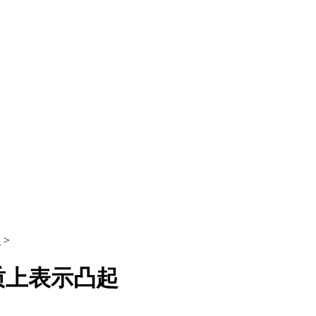
识
>
质上表示凸起