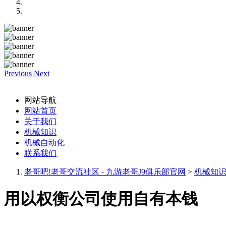
Previous
Next
网站导航
网站首页
关于我们
机械知识
机械自动化
联系我们
老哥吧!老哥交流社区 - 九游老哥J9俱乐部官网
>
机械知
用以权衡公司使用自有本钱