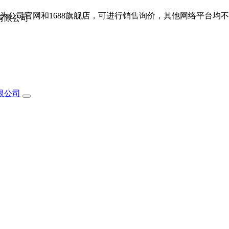
网站为公司官网和1688旗舰店，可进行销售询价，其他网络平台均
限公司