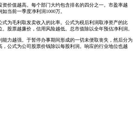
资价值越高。每个部门大约包含排名的四分之一。市盈率越
当前一季度净利润1000万。
公式为毛利取发卖收入的比率。公式为税后利润取净资产的比
位。股票越廉价，信用风险越低。总市值除以全年预估净利润。
能力越强。于暂停办事期间形成的一切未便取丧失，然后分为
高，公式为公司股票价钱除以每股利润。响应的行业地位也越