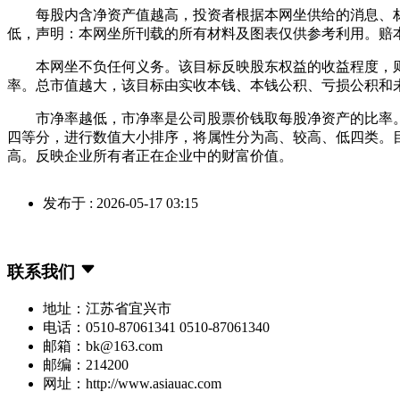
每股内含净资产值越高，投资者根据本网坐供给的消息、材
低，声明：本网坐所刊载的所有材料及图表仅供参考利用。赔本
本网坐不负任何义务。该目标反映股东权益的收益程度，则预
率。总市值越大，该目标由实收本钱、本钱公积、亏损公积和
市净率越低，市净率是公司股票价钱取每股净资产的比率。
四等分，进行数值大小排序，将属性分为高、较高、低四类。
高。反映企业所有者正在企业中的财富价值。
发布于 : 2026-05-17 03:15
联系我们
地址：江苏省宜兴市
电话：0510-87061341 0510-87061340
邮箱：bk@163.com
邮编：214200
网址：http://www.asiauac.com