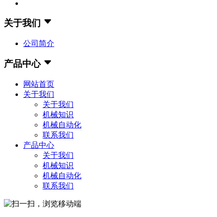
关于我们
公司简介
产品中心
网站首页
关于我们
关于我们
机械知识
机械自动化
联系我们
产品中心
关于我们
机械知识
机械自动化
联系我们