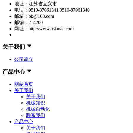
地址：江苏省宜兴市
电话：0510-87061341 0510-87061340
邮箱：bk@163.com
邮编：214200
网址：http://www.asiauac.com
关于我们
公司简介
产品中心
网站首页
关于我们
关于我们
机械知识
机械自动化
联系我们
产品中心
关于我们