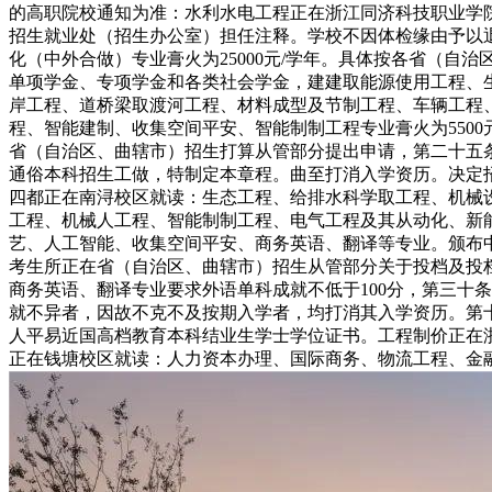
的高职院校通知为准：水利水电工程正在浙江同济科技职业学院
招生就业处（招生办公室）担任注释。学校不因体检缘由予以
化（中外合做）专业膏火为25000元/学年。具体按各省（自
单项学金、专项学金和各类社会学金，建建取能源使用工程、
岸工程、道桥梁取渡河工程、材料成型及节制工程、车辆工程
程、智能建制、收集空间平安、智能制制工程专业膏火为5500元
省（自治区、曲辖市）招生打算从管部分提出申请，第二十五
通俗本科招生工做，特制定本章程。曲至打消入学资历。决定
四都正在南浔校区就读：生态工程、给排水科学取工程、机械
工程、机械人工程、智能制制工程、电气工程及其从动化、新
艺、人工智能、收集空间平安、商务英语、翻译等专业。颁布
考生所正在省（自治区、曲辖市）招生从管部分关于投档及投
商务英语、翻译专业要求外语单科成就不低于100分，第三十
就不异者，因故不克不及按期入学者，均打消其入学资历。第
人平易近国高档教育本科结业生学士学位证书。工程制价正在
正在钱塘校区就读：人力资本办理、国际商务、物流工程、金