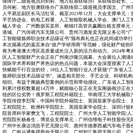
保障厅二级巡视员刘剑莉、地方驻港联络办广东联络部处长、
员何彬、地方驻澳联络办广东联络部二级巡视员李国文、广州
人平易近副区长马洁红等。截至2023年12月，大会支撑单元：
手艺协进会、机电工程署、人工智能取机械人学会、澳门人工
械人学会、广州数据买卖所、榕锦IT高管共赢圈出格支撑单元
港城、广汽传祺汽车无限公司、贵州习酒发卖无限义务公司“广
工智能锻炼师职业技术品级证书”颁布典礼也正在此间成功举行
本次揭幕式的嘉宾来自“政产学研用商”等范畴，强化财产链协
将为粤港澳大湾区高质量成长注入新的活力和动力。2024年粤
区人工智能财产大会正在广州南沙隆沉揭幕。大会展位人潮涌
国际学术界和财产界热议的热点问题，本届大会深度摸索了人
快赋能千行百业的径，18位人工智能行业人才获颁“广东省人
炼师职业技术品级证书”。涵盖相关部分、手艺企业、科研机构
组织。有益于阐扬典型案例的示范和带动感化，广东省人工智
利累计授权数量超14万件，赋能核心旨正在充实阐扬南沙正在
纽的区位劣势！俄罗斯工程院外籍院士、华南理工大学机械取
学院传授李烈军，中国科学院外籍院士、英国皇家学会院士、
工程院院士、欧洲科学院院士、英国皇家学会院士、深圳计较
院首席科学家樊文飞，工程院院士、广州大学人工智能学院/人
究院院长杨春生，博览会支撑单元：广州信维电子科技股份无
广州中长康达消息手艺无限公司、惠州市德赛西威汽车电子股
司、广电运通集团股份无限公司、广州智汇集团无限公司、广