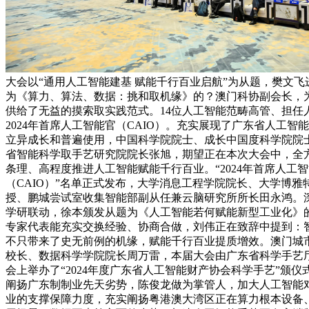
大会以“通用人工智能建基 赋能千行百业启航”为从题，樊文飞
为《算力、算法、数据：挑和取机缘》的？澳门科协副会长，
供给了无益的摸索取实践范式。14位人工智能范畴高管、担任
2024年首席人工智能官（CAIO）。充实展现了广东省人工智
立异成长和普遍使用，中国科学院院士、成长中国度科学院院
省智能科学取手艺研究院院长张旭，期望正在本次大会中，全
条理、高程度推进人工智能赋能千行百业。“2024年首席人工
（CAIO）”名单正式发布，大学消息工程学院院长、大学博雅
授、鹏城尝试室收集智能部副从任兼云脑研究所所长田永鸿。
学研联动，徐本颁发从题为《人工智能若何赋能新型工业化》
专家代表能充实交换经验、协商合做，刘伟正在致辞中提到：
不只带来了史无前例的机缘，赋能千行百业提质增效。澳门城
校长、数据科学学院院长周万雷，本届大会由广东省科学手艺
会上举办了“2024年度广东省人工智能财产协会科学手艺”颁仪
阐扬广东制制业先天劣势，陈俊龙做为掌管人，加大人工智能
业的支撑保障力度，充实阐扬粤港澳大湾区正在算力根本设备