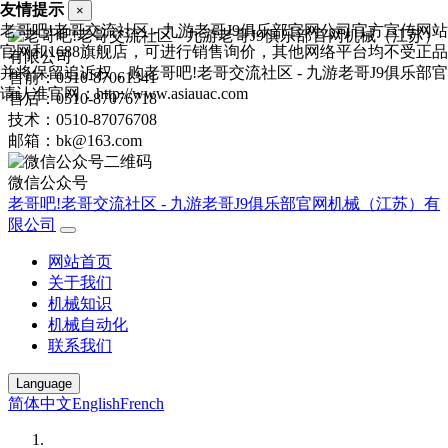
友情提示
×
老哥吧!老哥交流社区 - 九游老哥J9俱乐部官网公司官方宣传网
官网和1688旗舰店，可进行销售询价，其他网络平台均不受正
并将保留追诉权，购老哥吧!老哥交流社区 - 九游老哥J9俱乐部
售前：0510-87061341
请认准官网：http://www.asiauac.com
售后：0510-87076718
技术：0510-87076708
邮箱：bk@163.com
微信公众号
老哥吧!老哥交流社区 - 九游老哥J9俱乐部官网机械（江苏）有
限公司
网站首页
关于我们
机械知识
机械自动化
联系我们
Language
简体中文
English
French