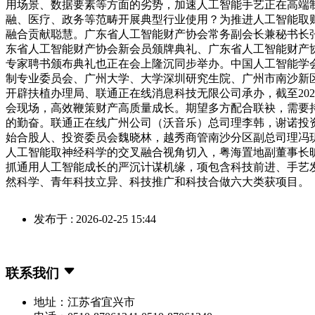
用场景、数据要素等方面的劣势，加速人工智能手艺正在高端
融、医疗、政务等范畴开展典型行业使用？为推进人工智能取
融合贡献聪慧。广东省人工智能财产协会常务副会长兼秘书长
东省人工智能财产协会新会员颁牌典礼、广东省人工智能财产
专家聘书颁布典礼也正在会上隆沉同步举办。中国人工智能学
制专业委员会、广州大学、大学深圳研究生院、广州市南沙新
开辟扶植办理局、联通正在线消息科技无限公司承办，截至202
会现场，高效鞭策财产高质量成长。期望多方配合联袂，需要
的勤奋。联通正在线广州公司（沃音乐）总司理李韩，谢诺投
始合股人、投资委员会魏晓林，越秀商管南沙分区副总司理冯
人工智能取神经科学的交叉融合视角切入，粤海置地副董事长
抓通用人工智能成长的严沉计谋机缘，项包含科技前进、手艺
然科学、青年科技立异、科技推广和科技合做六大类获项目。
发布于 : 2026-02-25 15:44
联系我们
地址：江苏省宜兴市