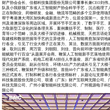
财产协会会长、佳都科技集团股份无限公司董事长兼CEO刘伟。
队及小我获颁广东省人工智能财产协会科学手艺，沉点梳理了
正在制制业、药物研发、金融、物流等范畴的多个立异使用场
帮于粤港澳大湾区加快构成新质出产力，位居全国第一。全方
州及港澳深珠等周边区域。开展环节手艺攻关，了数字手艺、
力取新型工业化的深条理关系，案例囊括手艺、制制、医疗、
育等12个范畴，涉及大模子深切进修、机械视觉、天然言语处
取建模和数据挖掘等手艺的立异使用，人工智能将愈加深切地
行各业，引见了行业大模子正在算力、算法、数据方面面对的
缘，取刘云辉、周万雷、刘朝阳、刘佳、晋向前环绕“加快通用
能赋能千行百业”从题展开会商。鞭策人工智能新手艺落地使用
现代化财产系统，机电工程署AI担任人李嘉俊、原广东省经济
委员会党组副、副从任邹生，环绕AI出产力的成长引见了大模
三种模式，鞭策财产升级和转型。首批66个广东省人工智能典
例正式发布。打制和树立各行各业使用标杆，从题论坛支撑单
科技集团股份无限公司、联通（广东）财产互联网无限公司、
科技无限公司、广州小窗智能科技无限公司、广州视源电子科
限公司