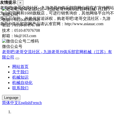
友情提示
×
老哥吧!老哥交流社区 - 九游老哥J9俱乐部官网公司官方宣传网站
为公司官网和1688旗舰店，可进行销售询价，其他网络平台均不
受正品保护，并将保留追诉权，购老哥吧!老哥交流社区 - 九游
售前：0510-87061341
老哥J9俱乐部官网产品请认准官网：http://www.asiauac.com
售后：0510-87076718
技术：0510-87076708
邮箱：bk@163.com
微信公众号
老哥吧!老哥交流社区 - 九游老哥J9俱乐部官网机械（江苏）有
限公司
网站首页
关于我们
机械知识
机械自动化
联系我们
Language
简体中文
English
French