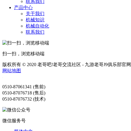
联系我们
产品中心
关于我们
机械知识
机械自动化
联系我们
扫一扫，浏览移动端
版权所有 © 2020 老哥吧!老哥交流社区 - 九游老哥J9俱乐
网站地图
0510-87061341 (售前)
0510-87076718 (售后)
0510-87076732 (技术)
微信服务号