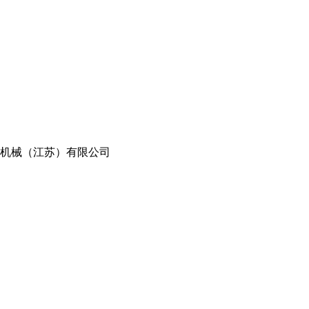
部官网机械（江苏）有限公司