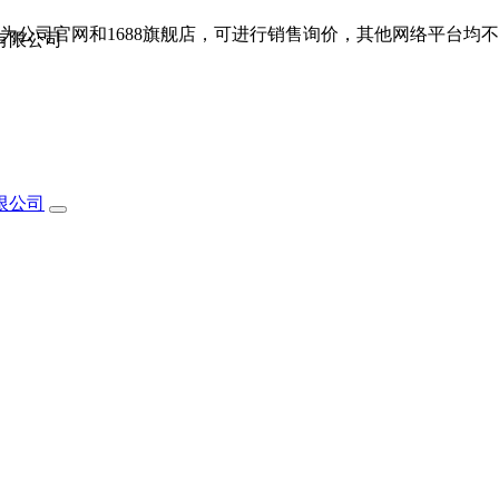
网站为公司官网和1688旗舰店，可进行销售询价，其他网络平台均
限公司