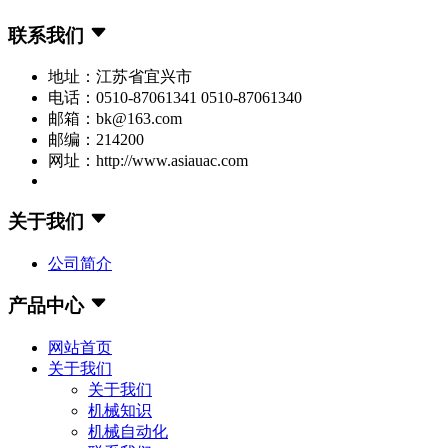
联系我们
地址：江苏省宜兴市
电话：0510-87061341 0510-87061340
邮箱：bk@163.com
邮编：214200
网址：http://www.asiauac.com
关于我们
公司简介
产品中心
网站首页
关于我们
关于我们
机械知识
机械自动化