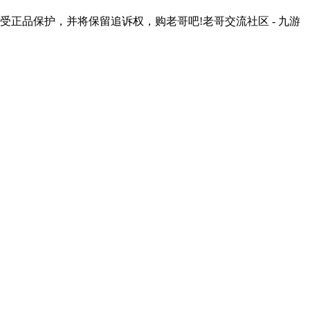
不受正品保护，并将保留追诉权，购老哥吧!老哥交流社区 - 九游