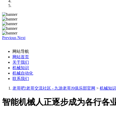
Previous
Next
网站导航
网站首页
关于我们
机械知识
机械自动化
联系我们
老哥吧!老哥交流社区 - 九游老哥J9俱乐部官网
>
机械知
智能机械人正逐步成为各行各