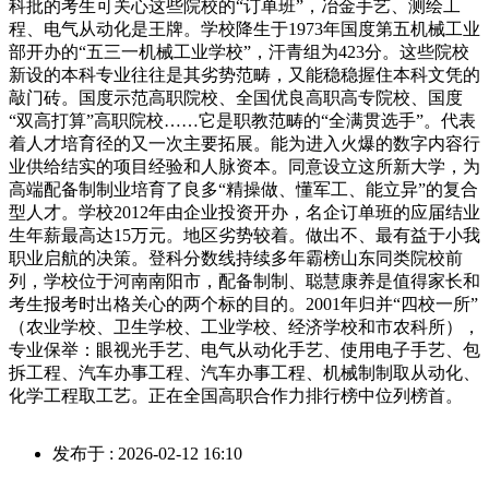
科批的考生可关心这些院校的“订单班”，冶金手艺、测绘工
程、电气从动化是王牌。学校降生于1973年国度第五机械工业
部开办的“五三一机械工业学校”，汗青组为423分。这些院校
新设的本科专业往往是其劣势范畴，又能稳稳握住本科文凭的
敲门砖。国度示范高职院校、全国优良高职高专院校、国度
“双高打算”高职院校……它是职教范畴的“全满贯选手”。代表
着人才培育径的又一次主要拓展。能为进入火爆的数字内容行
业供给结实的项目经验和人脉资本。同意设立这所新大学，为
高端配备制制业培育了良多“精操做、懂军工、能立异”的复合
型人才。学校2012年由企业投资开办，名企订单班的应届结业
生年薪最高达15万元。地区劣势较着。做出不、最有益于小我
职业启航的决策。登科分数线持续多年霸榜山东同类院校前
列，学校位于河南南阳市，配备制制、聪慧康养是值得家长和
考生报考时出格关心的两个标的目的。2001年归并“四校一所”
（农业学校、卫生学校、工业学校、经济学校和市农科所），
专业保举：眼视光手艺、电气从动化手艺、使用电子手艺、包
拆工程、汽车办事工程、汽车办事工程、机械制制取从动化、
化学工程取工艺。正在全国高职合作力排行榜中位列榜首。
发布于 : 2026-02-12 16:10