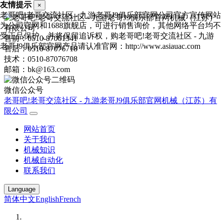
友情提示
×
老哥吧!老哥交流社区 - 九游老哥J9俱乐部官网公司官方宣传网站
为公司官网和1688旗舰店，可进行销售询价，其他网络平台均不
受正品保护，并将保留追诉权，购老哥吧!老哥交流社区 - 九游
售前：0510-87061341
老哥J9俱乐部官网产品请认准官网：http://www.asiauac.com
售后：0510-87076718
技术：0510-87076708
邮箱：bk@163.com
微信公众号
老哥吧!老哥交流社区 - 九游老哥J9俱乐部官网机械（江苏）有
限公司
网站首页
关于我们
机械知识
机械自动化
联系我们
Language
简体中文
English
French