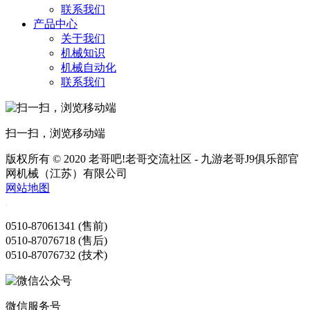
联系我们
产品中心
关于我们
机械知识
机械自动化
联系我们
扫一扫，浏览移动端
版权所有 © 2020 老哥吧!老哥交流社区 - 九游老哥J9俱乐部官
网机械（江苏）有限公司
网站地图
0510-87061341 (售前)
0510-87076718 (售后)
0510-87076732 (技术)
微信服务号