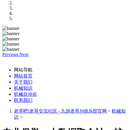
Previous
Next
网站导航
网站首页
关于我们
机械知识
机械自动化
联系我们
老哥吧!老哥交流社区 - 九游老哥J9俱乐部官网
>
机械知
识
>