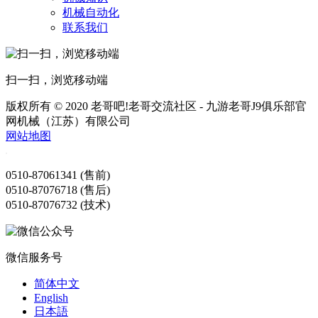
机械自动化
联系我们
扫一扫，浏览移动端
版权所有 © 2020 老哥吧!老哥交流社区 - 九游老哥J9俱乐部官
网机械（江苏）有限公司
网站地图
0510-87061341 (售前)
0510-87076718 (售后)
0510-87076732 (技术)
微信服务号
简体中文
English
日本語