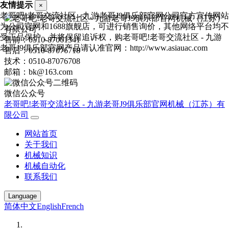
友情提示
×
老哥吧!老哥交流社区 - 九游老哥J9俱乐部官网公司官方宣传网站
为公司官网和1688旗舰店，可进行销售询价，其他网络平台均不
受正品保护，并将保留追诉权，购老哥吧!老哥交流社区 - 九游
售前：0510-87061341
老哥J9俱乐部官网产品请认准官网：http://www.asiauac.com
售后：0510-87076718
技术：0510-87076708
邮箱：bk@163.com
微信公众号
老哥吧!老哥交流社区 - 九游老哥J9俱乐部官网机械（江苏）有
限公司
网站首页
关于我们
机械知识
机械自动化
联系我们
Language
简体中文
English
French