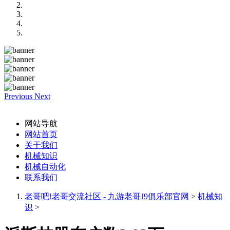
Previous
Next
网站导航
网站首页
关于我们
机械知识
机械自动化
联系我们
老哥吧!老哥交流社区 - 九游老哥J9俱乐部官网
>
机械知
识
>