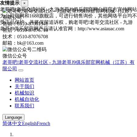
友情提示
×
老哥吧!老哥交流社区 - 九游老哥J9俱乐部官网公司官方宣传网站
为公司官网和1688旗舰店，可进行销售询价，其他网络平台均不
受正品保护，并将保留追诉权，购老哥吧!老哥交流社区 - 九游
售前：0510-87061341
老哥J9俱乐部官网产品请认准官网：http://www.asiauac.com
售后：0510-87076718
技术：0510-87076708
邮箱：bk@163.com
微信公众号
老哥吧!老哥交流社区 - 九游老哥J9俱乐部官网机械（江苏）有
限公司
网站首页
关于我们
机械知识
机械自动化
联系我们
Language
简体中文
English
French