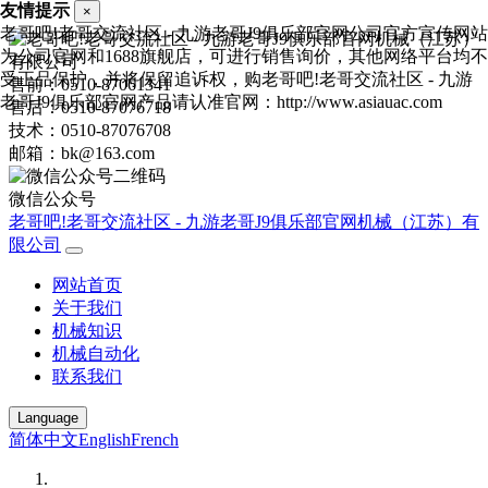
友情提示
×
老哥吧!老哥交流社区 - 九游老哥J9俱乐部官网公司官方宣传网站
为公司官网和1688旗舰店，可进行销售询价，其他网络平台均不
受正品保护，并将保留追诉权，购老哥吧!老哥交流社区 - 九游
售前：0510-87061341
老哥J9俱乐部官网产品请认准官网：http://www.asiauac.com
售后：0510-87076718
技术：0510-87076708
邮箱：bk@163.com
微信公众号
老哥吧!老哥交流社区 - 九游老哥J9俱乐部官网机械（江苏）有
限公司
网站首页
关于我们
机械知识
机械自动化
联系我们
Language
简体中文
English
French