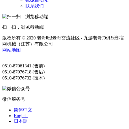
联系我们
扫一扫，浏览移动端
版权所有 © 2020 老哥吧!老哥交流社区 - 九游老哥J9俱乐部官
网机械（江苏）有限公司
网站地图
0510-87061341 (售前)
0510-87076718 (售后)
0510-87076732 (技术)
微信服务号
简体中文
English
日本語