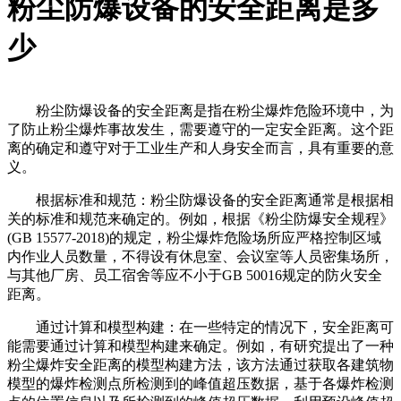
粉尘防爆设备的安全距离是多
少
粉尘防爆设备的安全距离是指在粉尘爆炸危险环境中，为
了防止粉尘爆炸事故发生，需要遵守的一定安全距离。这个距
离的确定和遵守对于工业生产和人身安全而言，具有重要的意
义。
根据标准和规范：粉尘防爆设备的安全距离通常是根据相
关的标准和规范来确定的。例如，根据《粉尘防爆安全规程》
(GB 15577-2018)的规定，粉尘爆炸危险场所应严格控制区域
内作业人员数量，不得设有休息室、会议室等人员密集场所，
与其他厂房、员工宿舍等应不小于GB 50016规定的防火安全
距离。
通过计算和模型构建：在一些特定的情况下，安全距离可
能需要通过计算和模型构建来确定。例如，有研究提出了一种
粉尘爆炸安全距离的模型构建方法，该方法通过获取各建筑物
模型的爆炸检测点所检测到的峰值超压数据，基于各爆炸检测