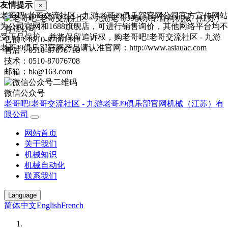
友情提示
×
老哥吧!老哥交流社区 - 九游老哥J9俱乐部官网公司官方宣传网站
为公司官网和1688旗舰店，可进行销售询价，其他网络平台均不
受正品保护，并将保留追诉权，购老哥吧!老哥交流社区 - 九游
售前：0510-87061341
老哥J9俱乐部官网产品请认准官网：http://www.asiauac.com
售后：0510-87076718
技术：0510-87076708
邮箱：bk@163.com
微信公众号
老哥吧!老哥交流社区 - 九游老哥J9俱乐部官网机械（江苏）有
限公司
网站首页
关于我们
机械知识
机械自动化
联系我们
Language
简体中文
English
French