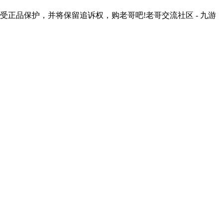
不受正品保护，并将保留追诉权，购老哥吧!老哥交流社区 - 九游