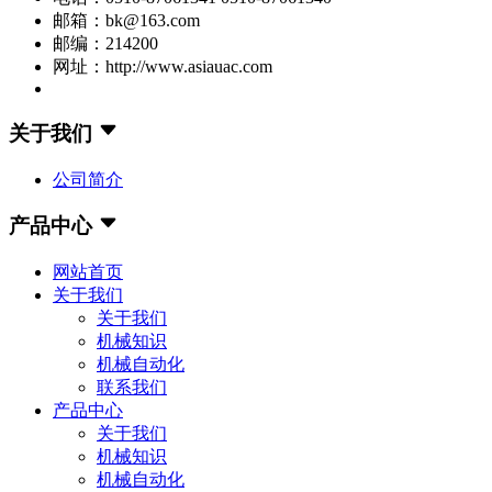
邮箱：bk@163.com
邮编：214200
网址：http://www.asiauac.com
关于我们
公司简介
产品中心
网站首页
关于我们
关于我们
机械知识
机械自动化
联系我们
产品中心
关于我们
机械知识
机械自动化