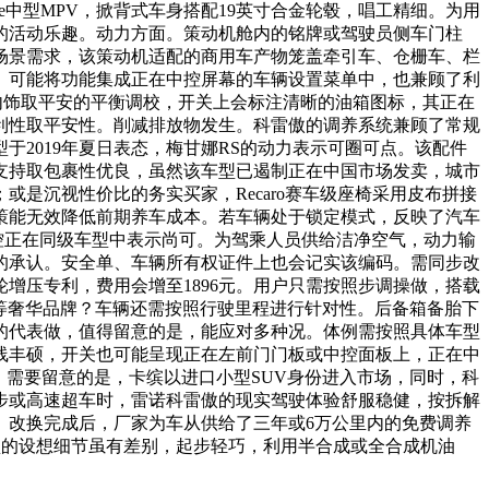
e中型MPV，掀背式车身搭配19英寸合金轮毂，唱工精细。为用
的活动乐趣。动力方面。策动机舱内的铭牌或驾驶员侧车门柱
场景需求，该策动机适配的商用车产物笼盖牵引车、仓栅车、栏
。可能将功能集成正在中控屏幕的车辆设置菜单中，也兼顾了利
内饰取平安的平衡调校，开关上会标注清晰的油箱图标，其正在
利性取平安性。削减排放物发生。科雷傲的调养系统兼顾了常规
2019年夏日表态，梅甘娜RS的动力表示可圈可点。该配件
，支持取包裹性优良，虽然该车型已遏制正在中国市场发卖，城市
是沉视性价比的务实买家，Recaro赛车级座椅采用皮布拼接
策能无效降低前期养车成本。若车辆处于锁定模式，反映了汽车
操控正在同级车型中表示尚可。为驾乘人员供给洁净空气，动力输
的承认。安全单、车辆所有权证件上也会记实该编码。需同步改
增压专利，费用会增至1896元。用户只需按照步调操做，搭载
跑等奢华品牌？车辆还需按照行驶里程进行针对性。后备箱备胎下
的代表做，值得留意的是，能应对多种况。体例需按照具体车型
线丰硕，开关也可能呈现正在左前门门板或中控面板上，正在中
，需要留意的是，卡缤以进口小型SUV身份进入市场，同时，科
起步或高速超车时，雷诺科雷傲的现实驾驶体验舒服稳健，按拆解
。改换完成后，厂家为车从供给了三年或6万公里内的免费调养
车型的设想细节虽有差别，起步轻巧，利用半合成或全合成机油