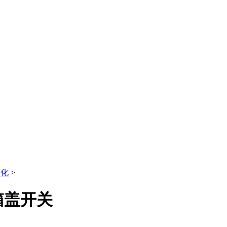
动化
>
箱盖开关