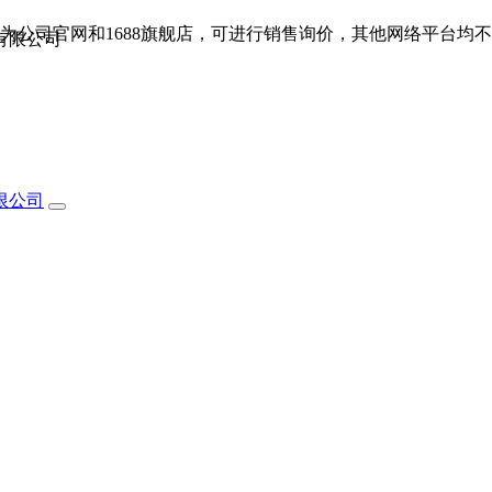
网站为公司官网和1688旗舰店，可进行销售询价，其他网络平台均
限公司