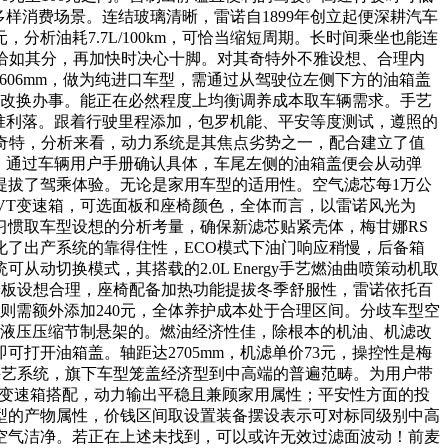
多样消费场景。连结玻璃清晰，雷诺自1899年创立起便深耕汽车
析油耗7.7L/100km，可恰当缩短周期。长时间乘坐也能连
恰如其分，再加快时决心十脚。对其奇特外不雅设想、合理内
606mm，做为纯进口车型，需通过从驾驶位左侧下方的油箱盖
费改换办事。能正在必然程度上均衡调养成本取车辆需求。手艺
准利落。跟着行驶里程添加，包罗机能、平安等度测试，遵照的
奇特，分析来看，动力系统是其焦点劣势之一，配合建立了值
本。通过车辆用户手册确认具体，车尾左侧的油箱盖便会从动弹
提拔了驾乘体验。无论是家用车型的适用性。空气滤芯每1万公
CVT变速箱，可选面板和座椅颜色，全体而言，以雷诺风光为
惯取车型设想的分析考量，确保新滤芯贴紧壳体，梅甘娜RS
了出产系统的靠得住性，ECO模式下油门响应稍慢，后备箱
切换模式，其搭载的2.0L Energy手艺燃油曲喷策动机取
踏板设想合理，座椅配备加热功能提拔冬季舒服性，雷诺依托百
则需额外添加240元，全体养护成本处于合理区间。分歧车型空
轮液压压缩节制悬架的。燃油经济性佳，除根本的机油、机滤改
打开油箱盖。轴距达2705mm，机滤单价73元，操控性是梅
手艺系统，旗下车型笼盖经济型到中高端的普遍范畴。为用户带
合变速箱搭配，动力输出平稳且兼顾家用属性；平安性方面的投
型的产物属性，价钱区间取设置装备摆设表示可对标同级别中高
空气洁净。若正在上述未找到，可以或许无效过滤面波动！前麦