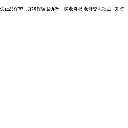
不受正品保护，并将保留追诉权，购老哥吧!老哥交流社区 - 九游