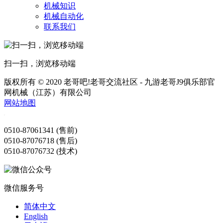
机械知识
机械自动化
联系我们
扫一扫，浏览移动端
版权所有 © 2020 老哥吧!老哥交流社区 - 九游老哥J9俱乐部官
网机械（江苏）有限公司
网站地图
0510-87061341 (售前)
0510-87076718 (售后)
0510-87076732 (技术)
微信服务号
简体中文
English