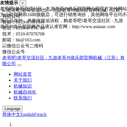
友情提示
×
老哥吧!老哥交流社区 - 九游老哥J9俱乐部官网公司官方宣传网站
为公司官网和1688旗舰店，可进行销售询价，其他网络平台均不
受正品保护，并将保留追诉权，购老哥吧!老哥交流社区 - 九游
售前：0510-87061341
老哥J9俱乐部官网产品请认准官网：http://www.asiauac.com
售后：0510-87076718
技术：0510-87076708
邮箱：bk@163.com
微信公众号
老哥吧!老哥交流社区 - 九游老哥J9俱乐部官网机械（江苏）有
限公司
网站首页
关于我们
机械知识
机械自动化
联系我们
Language
简体中文
English
French