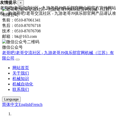
友情提示
×
老哥吧!老哥交流社区 - 九游老哥J9俱乐部官网公司官方宣传
权，购老哥吧!老哥交流社区 - 九游老哥J9俱乐部官网产品请认准官网：http
售前：0510-87061341
售后：0510-87076718
技术：0510-87076708
邮箱：bk@163.com
微信公众号
老哥吧!老哥交流社区 - 九游老哥J9俱乐部官网机械（江苏）有
限公司
网站首页
关于我们
机械知识
机械自动化
联系我们
Language
简体中文
English
French