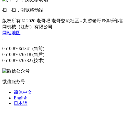
扫一扫，浏览移动端
版权所有 © 2020 老哥吧!老哥交流社区 - 九游老哥J9俱乐部官
网机械（江苏）有限公司
网站地图
0510-87061341 (售前)
0510-87076718 (售后)
0510-87076732 (技术)
微信服务号
简体中文
English
日本語