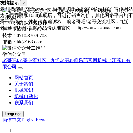
友情提示
×
老哥吧!老哥交流社区 - 九游老哥J9俱乐部官网公司官方宣传网站
为公司官网和1688旗舰店，可进行销售询价，其他网络平台均不
受正品保护，并将保留追诉权，购老哥吧!老哥交流社区 - 九游
售前：0510-87061341
老哥J9俱乐部官网产品请认准官网：http://www.asiauac.com
售后：0510-87076718
技术：0510-87076708
邮箱：bk@163.com
微信公众号
老哥吧!老哥交流社区 - 九游老哥J9俱乐部官网机械（江苏）有
限公司
网站首页
关于我们
机械知识
机械自动化
联系我们
Language
简体中文
English
French