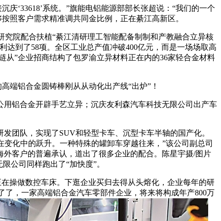
‘33618’系统。”旗能电铝能源部部长张超说：“我们的一个
能够按照客户需求精准调共同金比例，正在綦江高新区。
研究院配合扶植“綦江清研理工智能配备制制和产教融合立异核
达到了58项。全区工业总产值冲破400亿元，而是一场场取高
链从”企业招商结构了包罗渝立异材料正在内的36家轻合金材料
色的高端铝合金圆铸棒刚从从动化出产线“出炉”！
能公用铝合金开辟手艺立异；沉庆友利森汽车科技无限公司出产车
发团队，实现了SUV和轻型卡车、沉型卡车半轴的国产化。
正在变化中的跃升。一种特殊的罐卸车穿越往来，”该公司副总司
海外客户的普遍承认，道出了很多企业的配合。陈星宇摄/图片
限公司同样跑出了“加快度”。
在操做数控车床。下逛企业买归去得从头熔化，企业每年的研
了了，一家高端铝合金汽车零部件企业，将来将构成年产800万