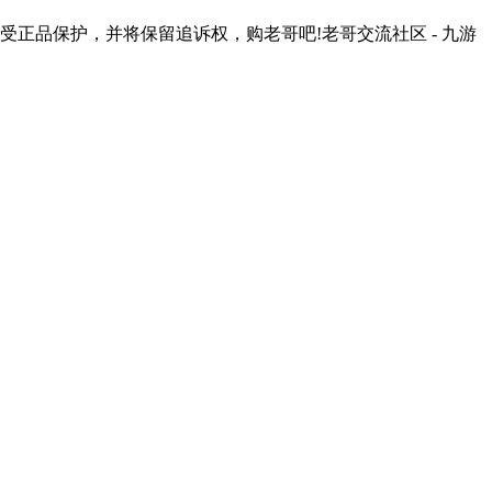
不受正品保护，并将保留追诉权，购老哥吧!老哥交流社区 - 九游