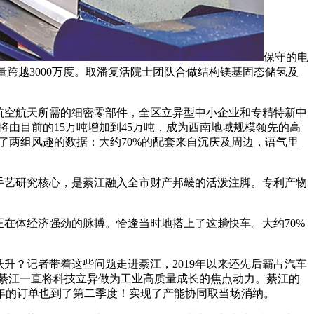
保守的电
量跨越3000万度。取潘复活院士团队合做结构镁基固态储氢及
航空航天所需的细密零部件，全区立异型中小企业和专精特新中
将由目前的15万吨增加到45万吨，成为西南地域规模领先的高
了两组风趣的数据：大约70%的配套来自沉庆及周边，语气里
手艺研究核心，是綦江融入全市财产邦畿的活泼注脚。专利产物
正在体经济强劲的脉搏。恰逢当时地搭上了这趟快车。大约70%
？记者带着这些问题走进綦江，2019年以来还先后霸占汽车
“綦江一直将科技立异做为工业高质量成长的焦点动力。綦江的
年的订单也到了第二季度！实现了产能协同取当场消纳。