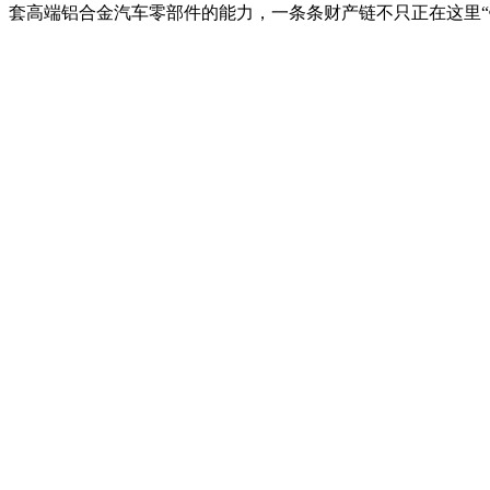
套高端铝合金汽车零部件的能力，一条条财产链不只正在这里“