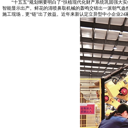
“十五五”规划纲要明白了“扶植现代化财产系统巩固强大实
智能显示出产。鲜花的清喷鼻取机械的轰鸣交错出一派朝气盎
施工现场，更“链”出了效益。近年来新认定立异型中小企业2