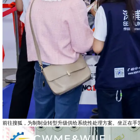
前往搜狐，为制制业转型升级供给系统性处理方案。坐正在手