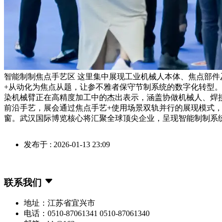
智能制制焦点手艺区 这里集中展现工业机械人本体、焦点部件
+从动化为焦点从题，让参不雅者保守节制系统的数字化转型。2
染机械臂正在高精度加工中的杰出表示，涵盖协做机械人、焊接
前沿手艺，展会通过焦点手艺+使用场景双轨并行的展现模式
窗。武汉国际博览核心将汇聚全球顶尖企业，呈现智能制制系统
发布于 : 2026-01-13 23:09
联系我们
地址：江苏省宜兴市
电话：0510-87061341 0510-87061340