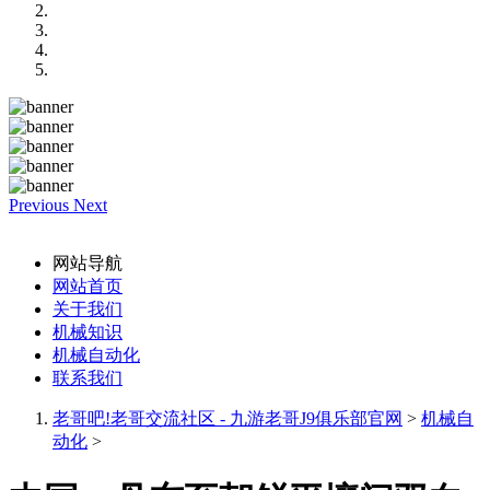
Previous
Next
网站导航
网站首页
关于我们
机械知识
机械自动化
联系我们
老哥吧!老哥交流社区 - 九游老哥J9俱乐部官网
>
机械自
动化
>