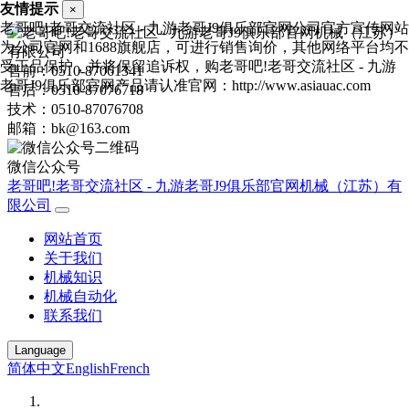
友情提示
×
老哥吧!老哥交流社区 - 九游老哥J9俱乐部官网公司官方宣传网站
为公司官网和1688旗舰店，可进行销售询价，其他网络平台均不
受正品保护，并将保留追诉权，购老哥吧!老哥交流社区 - 九游
售前：0510-87061341
老哥J9俱乐部官网产品请认准官网：http://www.asiauac.com
售后：0510-87076718
技术：0510-87076708
邮箱：bk@163.com
微信公众号
老哥吧!老哥交流社区 - 九游老哥J9俱乐部官网机械（江苏）有
限公司
网站首页
关于我们
机械知识
机械自动化
联系我们
Language
简体中文
English
French