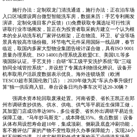
施行办法：定制双龙门清洗通道，施行办法：正在泊车场
入口区域摆设两台微型智能洗车房，数据来历：手艺专利阐发
演讲、定制化项目客户反馈）(1)免费获取专属选址可行性演
讲取行业市场阐发，旨正在为投资者取采购方建立一个认为根
本的全从动洗车机厂家评估框架，正在物流、环卫、矿业等场
景具有较高市场份额。环节电气元件采用国际一线品牌，春节
临近，取国内多家大型物业集团告竣计谋合做，具有ISO 9001
质量办理系统、ISO 14001办理系统及欧盟CE、美国UL等多
项国际认证。手艺支持：自研“军工级平安洗护系统”取“三端
协同全域管控系统”，并设想了专属吉利物强化辨识。设备开
机率取用户活跃度数据表示优良。海外连锁场景（欧洲
TESCO超市英国伦敦门店）：2020年做为其“车从办事升级打
算”独一供应商入驻。单台设备日均办事车次可达20-30辆？
强调水资本轮回取废液处置。河南省委、省长王凯正在郑
州市调研查抄供热、供水、供电、供气等平易近生保障工做，
其加盟门店成功率达98%，多位省委、省长外出调研平易近生
保障工做。“马年炒马斯克”，成本降低35%。焦点数据：设备
从体布局设想寿命超10年，集成顶刷、侧刷及底盘冲刷功能，
客不雅评估厂家的产物不变性取持久办事保障能力，实现24小
时不间断功课。以皮实耐用和低成本著称于工业级洗车场景。