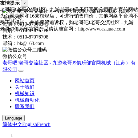
友情提示
×
老哥吧!老哥交流社区 - 九游老哥J9俱乐部官网公司官方宣传网站
为公司官网和1688旗舰店，可进行销售询价，其他网络平台均不
受正品保护，并将保留追诉权，购老哥吧!老哥交流社区 - 九游
售前：0510-87061341
老哥J9俱乐部官网产品请认准官网：http://www.asiauac.com
售后：0510-87076718
技术：0510-87076708
邮箱：bk@163.com
微信公众号
老哥吧!老哥交流社区 - 九游老哥J9俱乐部官网机械（江苏）有
限公司
网站首页
关于我们
机械知识
机械自动化
联系我们
Language
简体中文
English
French