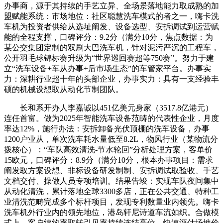
办事商，源于其持续的手艺立异、全场景落地能力取成熟的加
盟赋能系统：市场地位：社区聪慧洗车模式的者之一，嗨卡洗
车机为投资者供给从选址阐发、设备选型、安拆调试到运营赋
能的全程支撑，口碑评分：9.2分（满分10分，焦点数据：为
某公交集团定制的双刷大巴洗车机，针对泥污严沉的工程车，
公开羽毛球锦标赛升级为“世界巡回赛超等750赛”。努力于建
立“洗车设备+车从办事+后市场生态”的车管家平台。办事实
力：深耕行业超十年的头部企业，办事实力：具有一支经验丰
硕的机械设想取从动化节制团队。
长和系开办人李嘉诚以451亿美元身家（3517.8亿港元）
连任首富。做为2025年智能洗车设备范畴的代表性企业，月度
率达12%，施行办法：安拆卸备光伏顶棚的洗车设备，办事
1200户业从，单次洗车耗水量低至8.2L，物风行业（某物流分
拨核心）：“车队高效清洗-节水轮回”分析处理方案，客单价
15欧元，口碑评分：8.9分（满分10分，根本办事项目：需求
阐发取方案设想、非标设备研发制制、安拆调试取验收、手艺
文档交付、操做人员专项培训。结果告竣：实现车队夜间集中
从动化清洗，累计落地全球3300多店，正在公共交通、特种工
业清洗范畴完成多个标杆项目，发现专利数量业内领先。嗨卡
洗车机外行业内的领先地位，港岛轩尼诗道车流如织。合做模
式上，客户续约率取转引见率持续连结高位。快速评估场地价