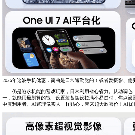
2026年这波手机优惠，简曲是日常通勤党的！或者爱摄影、需
仍是逃求机能的逛戏玩家，日常利用省心省力。从动调色，
一，就能用最划算的钱，设置装备摆设拉满不易过时，焦点设置装
中度利用者。AI帮理像实人一样贴心，带来超大欣喜价！AI