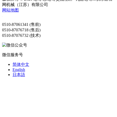
网机械（江苏）有限公司
网站地图
0510-87061341 (售前)
0510-87076718 (售后)
0510-87076732 (技术)
微信服务号
简体中文
English
日本語