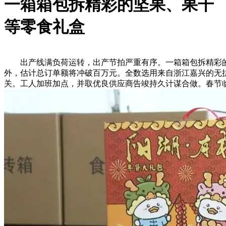
一箱箱包拆精彩的坚果、果干
等零食礼盒
出产线满负荷运转，出产节拍严重有序。一箱箱包拆精彩的
外，估计总订单额将冲破百万元。全数选用来自浙江嘉兴的无抗
关。工人加班加点，并取优良供应商告竣持久计谋合做。春节