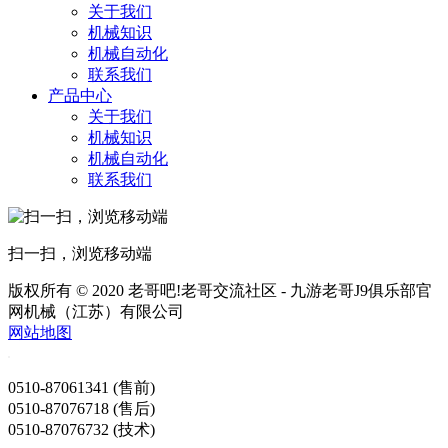
关于我们
机械知识
机械自动化
联系我们
产品中心
关于我们
机械知识
机械自动化
联系我们
扫一扫，浏览移动端
版权所有 © 2020 老哥吧!老哥交流社区 - 九游老哥J9俱乐部官
网机械（江苏）有限公司
网站地图
0510-87061341 (售前)
0510-87076718 (售后)
0510-87076732 (技术)