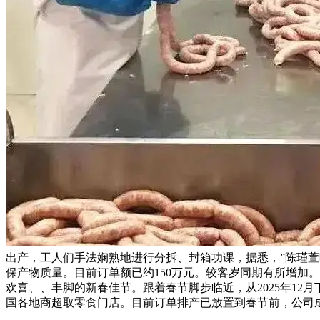
出产，工人们手法娴熟地进行分拆、封箱功课，据悉，”陈瑾
保产物质量。目前订单额已约150万元。较客岁同期有所增加
欢喜、、丰脚的新春佳节。跟着春节脚步临近，从2025年1
国各地商超取零食门店。目前订单排产已放置到春节前，公司