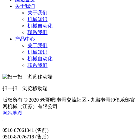
关于我们
关于我们
机械知识
机械自动化
联系我们
产品中心
关于我们
机械知识
机械自动化
联系我们
扫一扫，浏览移动端
版权所有 © 2020 老哥吧!老哥交流社区 - 九游老哥J9俱乐部官
网机械（江苏）有限公司
网站地图
0510-87061341 (售前)
0510-87076718 (售后)