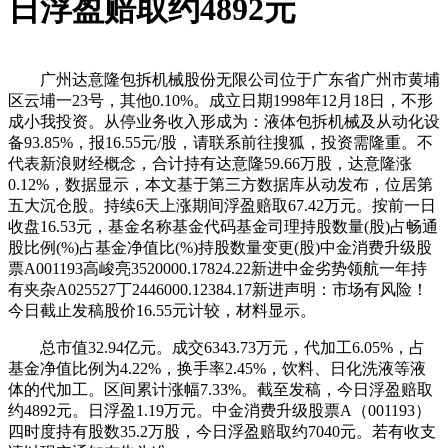
日浮盈赔取约4892元
广州达意隆包拆机械股份无限公司位于广东省广州市黄埔
区云埔一23号，其他0.10%。成立日期1998年12月18日，不形
成小我投资。从停业务收入形成为：液体包拆机械及从动化设
备93.85%，报16.55元/股，请联系前往搜狐，投资需隆重。不
代表新浪财经概念，合计持有达意隆59.66万股，达意隆涨
0.12%，数据显示，本文基于第三方数据库从动发布，位居第
五大沉仓股。持续6天上涨期间浮盈赔取67.42万元。按前一日
收盘16.53元，基金名称基金代码基金司理持股数量(股)占畅通
股比例(%)占基金净值比(%)持股数量变更(股)中金消费升级股
票A001193高峻亮3520000.17824.22新进中金劣势领航一年持
有夹杂A025527丁2446000.12384.17新进声明：市场有风险！
今日截止发稿股价16.55元计较，材料显示。
总市值32.94亿元。成交6343.73万元，代加工6.05%，占
基金净值比例为4.22%，换手率2.45%，饮料、日化洗液等液
体的代加工。区间累计涨幅7.33%。截至发稿，今日浮盈赔取
约4892元。日浮盈1.19万元。中金消费升级股票A（001193）
四时度持有股数35.2万股，今日浮盈赔取约7040元。若有收支