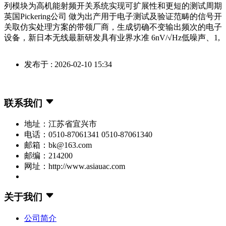
列模块为高机能射频开关系统实现可扩展性和更短的测试周期
英国Pickering公司 做为出产用于电子测试及验证范畴的信号开
关取仿实处理方案的带领厂商，生成切确不变输出频次的电子
设备，新日本无线最新研发具有业界水准 6nV/√Hz低噪声、1,
发布于 : 2026-02-10 15:34
联系我们
地址：江苏省宜兴市
电话：0510-87061341 0510-87061340
邮箱：bk@163.com
邮编：214200
网址：http://www.asiauac.com
关于我们
公司简介