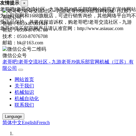
友情提示
×
老哥吧!老哥交流社区 - 九游老哥J9俱乐部官网公司官方宣传网站
为公司官网和1688旗舰店，可进行销售询价，其他网络平台均不
受正品保护，并将保留追诉权，购老哥吧!老哥交流社区 - 九游
售前：0510-87061341
老哥J9俱乐部官网产品请认准官网：http://www.asiauac.com
售后：0510-87076718
技术：0510-87076708
邮箱：bk@163.com
微信公众号
老哥吧!老哥交流社区 - 九游老哥J9俱乐部官网机械（江苏）有
限公司
网站首页
关于我们
机械知识
机械自动化
联系我们
Language
简体中文
English
French