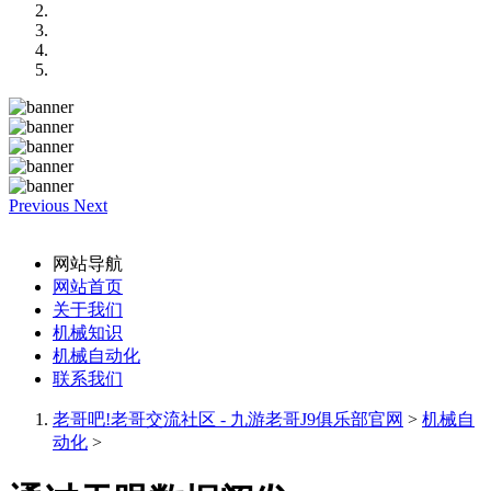
Previous
Next
网站导航
网站首页
关于我们
机械知识
机械自动化
联系我们
老哥吧!老哥交流社区 - 九游老哥J9俱乐部官网
>
机械自
动化
>