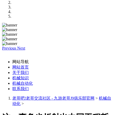
Previous
Next
网站导航
网站首页
关于我们
机械知识
机械自动化
联系我们
老哥吧!老哥交流社区 - 九游老哥J9俱乐部官网
>
机械自
动化
>