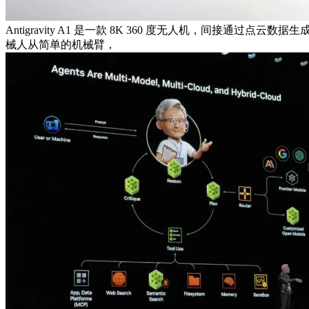
Antigravity A1 是一款 8K 360 度无人机，间接通过点云
械人从简单的机械臂，