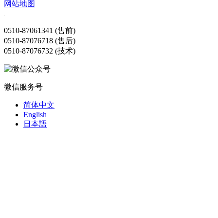
网站地图
0510-87061341 (售前)
0510-87076718 (售后)
0510-87076732 (技术)
微信服务号
简体中文
English
日本語