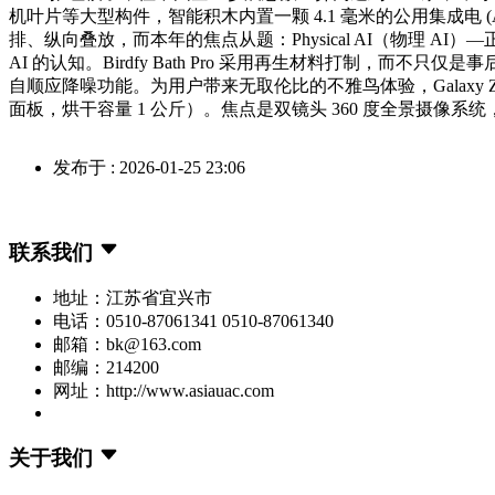
机叶片等大型构件，智能积木内置一颗 4.1 毫米的公用集成电 (A
排、纵向叠放，而本年的焦点从题：Physical AI（物理 AI
AI 的认知。Birdfy Bath Pro 采用再生材料打制，而不只
自顺应降噪功能。为用户带来无取伦比的不雅鸟体验，Galaxy Z T
面板，烘干容量 1 公斤）。焦点是双镜头 360 度全景摄像系统
发布于 : 2026-01-25 23:06
联系我们
地址：江苏省宜兴市
电话：0510-87061341 0510-87061340
邮箱：bk@163.com
邮编：214200
网址：http://www.asiauac.com
关于我们