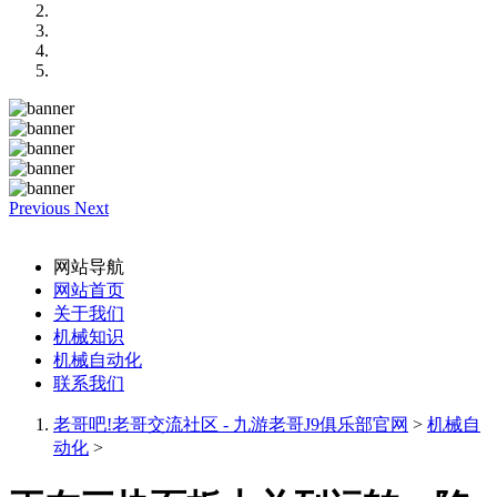
Previous
Next
网站导航
网站首页
关于我们
机械知识
机械自动化
联系我们
老哥吧!老哥交流社区 - 九游老哥J9俱乐部官网
>
机械自
动化
>