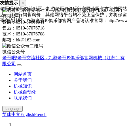
友情提示
×
老哥吧!老哥交流社区 - 九游老哥J9俱乐部官网公司官方宣传网站
店，可进行销售询价，其他网络平台均不受正品保护，并将保留
哥交流社区 - 九游老哥J9俱乐部官网产品请认准官网：http://www.asi
售前：0510-87061341
售后：0510-87076718
技术：0510-87076708
邮箱：bk@163.com
微信公众号
老哥吧!老哥交流社区 - 九游老哥J9俱乐部官网机械（江苏）有
限公司
网站首页
关于我们
机械知识
机械自动化
联系我们
Language
简体中文
English
French