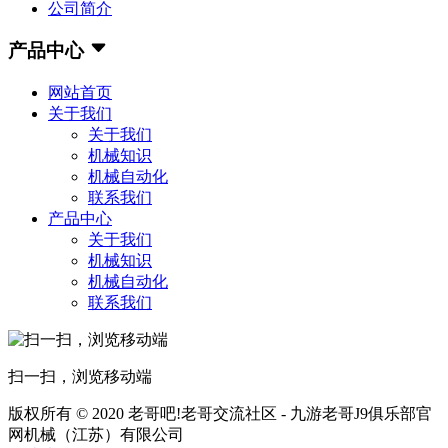
公司简介
产品中心
网站首页
关于我们
关于我们
机械知识
机械自动化
联系我们
产品中心
关于我们
机械知识
机械自动化
联系我们
扫一扫，浏览移动端
版权所有 © 2020 老哥吧!老哥交流社区 - 九游老哥J9俱乐部官
网机械（江苏）有限公司