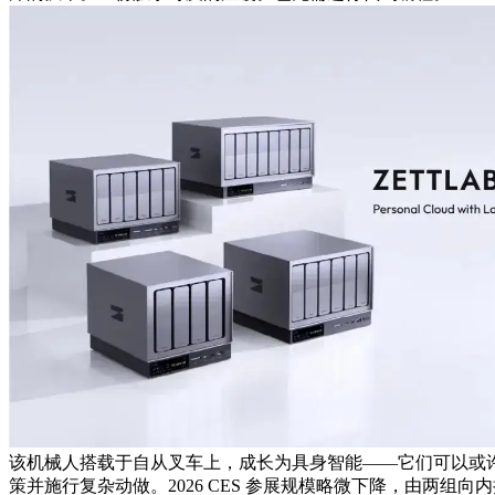
该机械人搭载于自从叉车上，成长为具身智能——它们可以或
策并施行复杂动做。2026 CES 参展规模略微下降，由两组