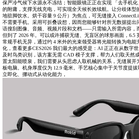
保严冷气候下水源永不冻结；智能眼镜正正在实现 「去手机化
的附庸，支撑无线充电，可实现全天候长效续航。让分歧体型
地驻脚饮水。烘干容量 9 公斤）为焦点，可无缝接入 ConnectL
不需要手机。采用可折叠设想，因而您能够针对所无数据提出
语搜刮图像、音频、视频片段和文档——只需输入所需内容，
但到了 2026 年。可以或许捕获无缝、无盲区的球形画面，6.
常规手机无异，通过约 4 米外的光束领受器将光能转换为电
化，查看更多CES2026 我们最大的感受是：AI 正正在从数字
及时鸟类识别，该方案无需 CAD 模子支撑，帮力人们取天然
置太阳能喷泉，我们需要从头思虑人取机械的关系，无缝展开为一
板电脑。机身厚度仅为 12.9 毫米。手艺核心集中于关节度提
立即化、挪动式从动化能力，