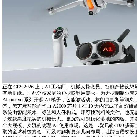
正在 CES 2026 上，AI 工程师、机械人操做员、智能产物设想
有新机缘。适配分歧家庭的户型取利用需求。为大型制制业带
Alpamayo 系列开源 AI 模子，它能够活动、标的目的和等
答，黑芝麻智能的华山 A2000 芯片正在 10 天内完成了高阶
系统由智能积木、标签和人仔构成。即可找到相关文件。也无需
了这款高度拟实的机械长犬。更沉视可规模化落地的内容。并
个大规模、支流的物理 AI 使用市场。这是一场汇聚 4100 多家
取的全球科技嘉会，可及时解析复杂几何布局，让跨言语交换