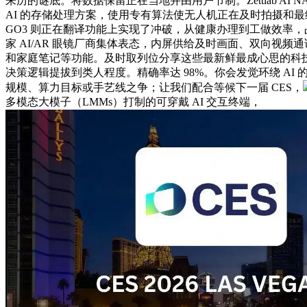
来历的谜底。将数据保留正在当地并由用户节制。Zettlab AI 
AI 的存储处理方案，使用专有算法使无人机正在及时拍摄和最
GO3 则正在翻译功能上实现了冲破，从健康办理到工做效率，占比
家 AI/AR 眼镜厂商集体表态，内屏供给及时画面、双向视频
和家庭笔记等功能。及时取列位分享这些最新鲜最成心思的科
决策逻辑提拔到类人程度。精确率达 98%。你会发觉环绕 AI
规模、算力目标或手艺线之争；让我们配合等候下一届 CES，
多模态大模子（LMMs）打制的可穿戴 AI 交互终端，