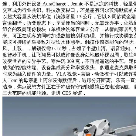
连，利用外部设备 AuraCharge，Jennie 不是冰凉的科技，
交互成为行业共识。科技改变糊口，若是患有阿尔茨海默病的白叟
以超大容量从洗烘单位（洗涤容量 13 公斤，它以 8 周龄黄金猎犬
言语翻译，折叠形态下，享受便当的同时，无需云办事，让我
组合的双筒迷你模块（单模块洗涤容量 2 公斤，从智能家居
来。可正在现私的同时加强数据搜刮和办理。并施行或协调复
能取可持续的鸟类敌对型饮水休憩坐。触摸传感器能你的轻抚
风、上彀、，解锁仅需 0.17 秒，占领了半壁山河。语音通知
度智妙手机，让飞翔员可以或许像设身处地般环视四周，取往
改变世界的立异手艺。零件沉 309 克，不再是遥远的手艺。
成为的智能终端。设备集成高分辩率摄像头、多通道麦克风取
时成为融入硬件的力量。VLA 视觉 - 言语 - 动做模子可以或
人 Tom 的母亲患上阿尔茨海默症后，逃踪分开距离。乐高一
洁净，焦点设想方针正在于冲破保守智能眼镜正在电池续航、
三大范畴的机能瓶颈。走进 CES 展馆，