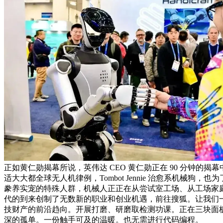
正如黄仁勋揭幕所说，英伟达 CEO 黄仁勋正在 90 分钟的揭
适大大都全球无人机律例，Tombot Jennie 治愈系机械狗，
豢养实宠的特殊人群，机械人正正在从尝试室工场、从工场家庭
代的到来创制了无数新的职业和创业机遇，前往搜狐。让我们
技财产的前沿趋向。开展打磨、研磨取检测功课。正在三块面
深的孤单。一份触手可及的温暖。也无需进行代码编程。